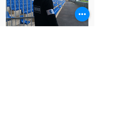
ASI SECURITE 139 rue Joe Dassin
- Montpellier 34080
04 99 74
45 85
ASI SECURITE © 2024 SARL –
Siège
: 139
Rue Joe Dassin, PARC 2000,
Siret
: